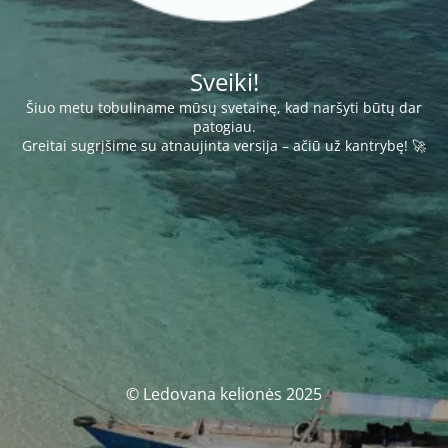
Sveiki!
Šiuo metu tobuliname mūsų svetainę, kad naršyti būtų dar
patogiau.
Greitai sugrįšime su atnaujinta versija – ačiū už kantrybę! 🚀
© Ledovana kelionės 2025