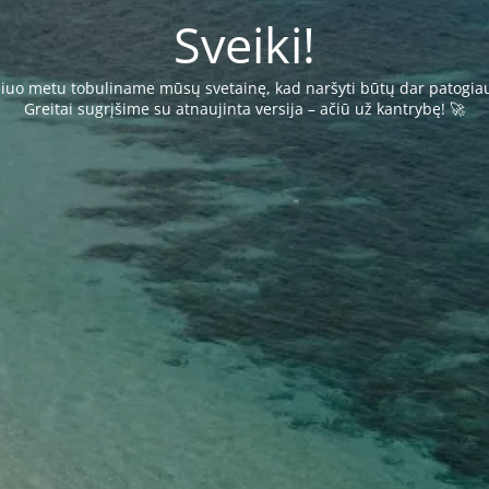
Sveiki!
iuo metu tobuliname mūsų svetainę, kad naršyti būtų dar patogia
Greitai sugrįšime su atnaujinta versija – ačiū už kantrybę! 🚀