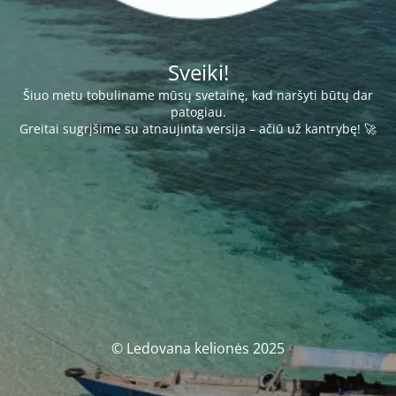
Sveiki!
Šiuo metu tobuliname mūsų svetainę, kad naršyti būtų dar
patogiau.
Greitai sugrįšime su atnaujinta versija – ačiū už kantrybę! 🚀
© Ledovana kelionės 2025