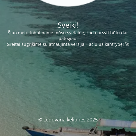
Sveiki!
Šiuo metu tobuliname mūsų svetainę, kad naršyti būtų dar
patogiau.
Greitai sugrįšime su atnaujinta versija – ačiū už kantrybę! 🚀
© Ledovana kelionės 2025