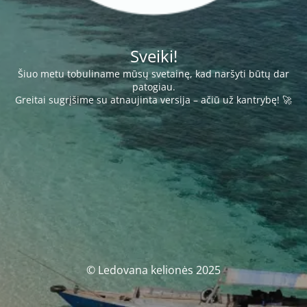
Sveiki!
Šiuo metu tobuliname mūsų svetainę, kad naršyti būtų dar
patogiau.
Greitai sugrįšime su atnaujinta versija – ačiū už kantrybę! 🚀
© Ledovana kelionės 2025