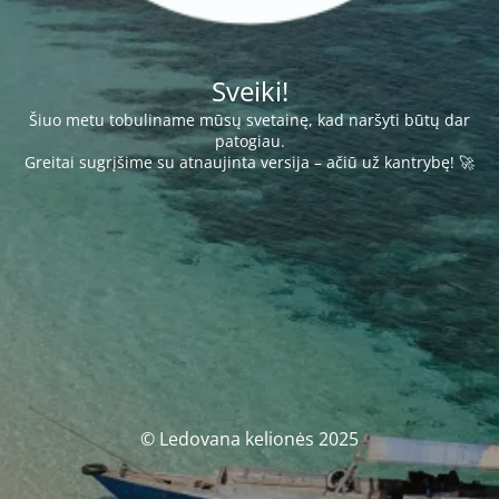
Sveiki!
Šiuo metu tobuliname mūsų svetainę, kad naršyti būtų dar
patogiau.
Greitai sugrįšime su atnaujinta versija – ačiū už kantrybę! 🚀
© Ledovana kelionės 2025