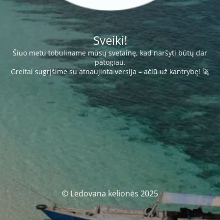
Sveiki!
Šiuo metu tobuliname mūsų svetainę, kad naršyti būtų dar
patogiau.
Greitai sugrįšime su atnaujinta versija – ačiū už kantrybę! 🚀
© Ledovana kelionės 2025