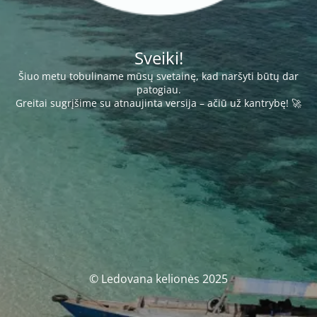
Sveiki!
Šiuo metu tobuliname mūsų svetainę, kad naršyti būtų dar
patogiau.
Greitai sugrįšime su atnaujinta versija – ačiū už kantrybę! 🚀
© Ledovana kelionės 2025