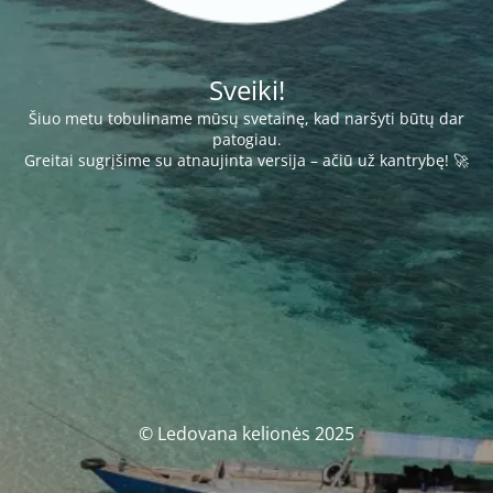
Sveiki!
Šiuo metu tobuliname mūsų svetainę, kad naršyti būtų dar
patogiau.
Greitai sugrįšime su atnaujinta versija – ačiū už kantrybę! 🚀
© Ledovana kelionės 2025