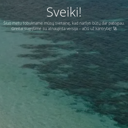
Sveiki!
Šiuo metu tobuliname mūsų svetainę, kad naršyti būtų dar patogiau.
Greitai sugrįšime su atnaujinta versija – ačiū už kantrybę! 🚀