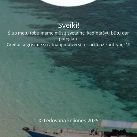
Sveiki!
Šiuo metu tobuliname mūsų svetainę, kad naršyti būtų dar
patogiau.
Greitai sugrįšime su atnaujinta versija – ačiū už kantrybę! 🚀
© Ledovana kelionės 2025